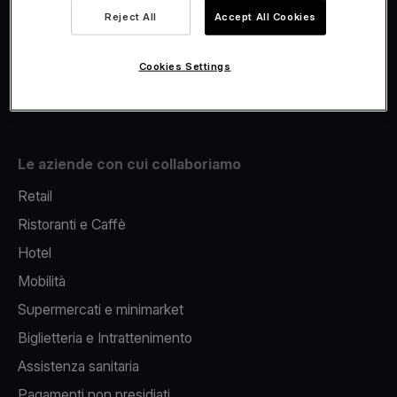
Viva.com Account
Reject All
Accept All Cookies
Fiscalizzazione
Issuing
Cookies Settings
Pos sul cellulare
Le aziende con cui collaboriamo
Retail
Ristoranti e Caffè
Hotel
Mobilità
Supermercati e minimarket
Biglietteria e Intrattenimento
Assistenza sanitaria
Pagamenti non presidiati