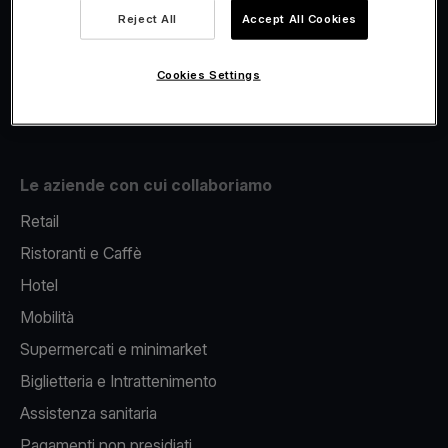
Viva.com Account
Reject All
Accept All Cookies
Fiscalizzazione
Issuing
Cookies Settings
Pos sul cellulare
Le aziende con cui collaboriamo
Retail
Ristoranti e Caffè
Hotel
Mobilità
Supermercati e minimarket
Biglietteria e Intrattenimento
Assistenza sanitaria
Pagamenti non presidiati