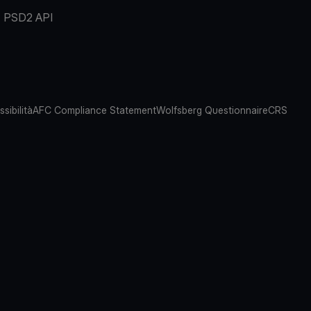
PSD2 API
sibilità
AFC Compliance Statement
Wolfsberg Questionnaire
CRS