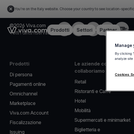
You're on the Italy website. Choose your country to see location-specifi
©2026 Viva.com
Facebook
X
LinkedIn
Instagram
YouTu
Link to the homepage
Prodotti
Settori
Partner
Tari
Tutti i diritti riservati
Manage y
By clicking 
analyze site
Prodotti
Le aziende con cui
collaboriamo
Di persona
Cookies S
Retail
Pagamenti online
Ristoranti e Caffè
Omnichannel
Hotel
Marketplace
Mobilità
Viva.com Account
Supermercati e minimarket
Fiscalizzazione
Biglietteria e
Issuing