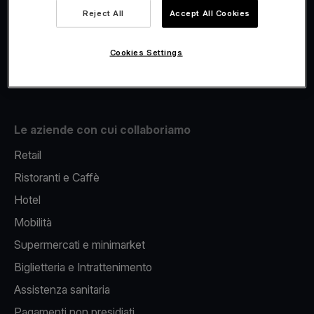
Viva.com Account
Reject All
Accept All Cookies
Fiscalizzazione
Issuing
Cookies Settings
Pos sul cellulare
Le aziende con cui collaboriamo
Retail
Ristoranti e Caffè
Hotel
Mobilità
Supermercati e minimarket
Biglietteria e Intrattenimento
Assistenza sanitaria
Pagamenti non presidiati