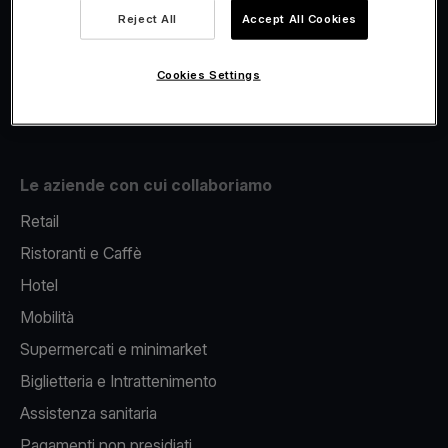
Viva.com Account
Reject All
Accept All Cookies
Fiscalizzazione
Issuing
Cookies Settings
Pos sul cellulare
Le aziende con cui collaboriamo
Retail
Ristoranti e Caffè
Hotel
Mobilità
Supermercati e minimarket
Biglietteria e Intrattenimento
Assistenza sanitaria
Pagamenti non presidiati