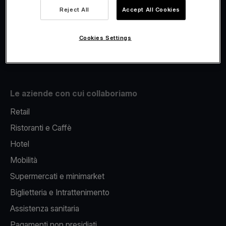
Viva.com Account
Reject All
Accept All Cookies
Fiscalizzazione
Issuing
Cookies Settings
Pos sul cellulare
Le aziende con cui collaboriamo
Retail
Ristoranti e Caffè
Hotel
Mobilità
Supermercati e minimarket
Biglietteria e Intrattenimento
Assistenza sanitaria
Pagamenti non presidiati