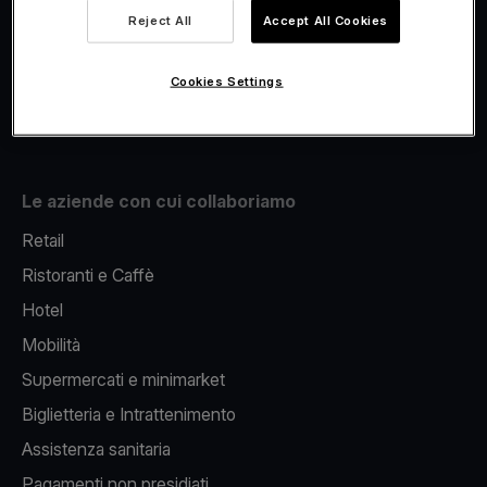
Viva.com Account
Reject All
Accept All Cookies
Fiscalizzazione
Issuing
Cookies Settings
Pos sul cellulare
Le aziende con cui collaboriamo
Retail
Ristoranti e Caffè
Hotel
Mobilità
Supermercati e minimarket
Biglietteria e Intrattenimento
Assistenza sanitaria
Pagamenti non presidiati