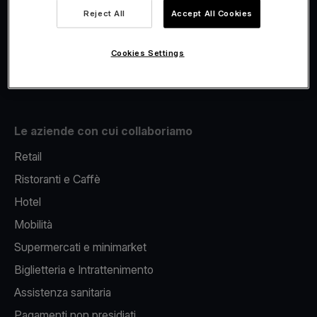
Viva.com Account
Reject All
Accept All Cookies
Fiscalizzazione
Issuing
Cookies Settings
Pos sul cellulare
Le aziende con cui collaboriamo
Retail
Ristoranti e Caffè
Hotel
Mobilità
Supermercati e minimarket
Biglietteria e Intrattenimento
Assistenza sanitaria
Pagamenti non presidiati