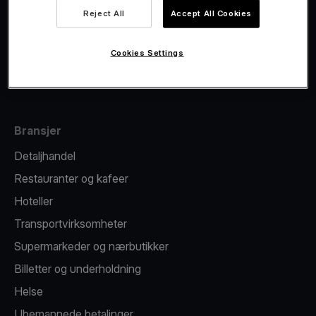
Viva.com Account
Reject All
Accept All Cookies
Fiskalisering
Kortutstedelse
Cookies Settings
Betalingsterminal på mobilen
Bransjer
Detaljhandel
Restauranter og kafeer
Hoteller
Transportvirksomheter
Supermarkeder og nærbutikker
Billetter og underholdning
Helse
Ubemannede betalinger