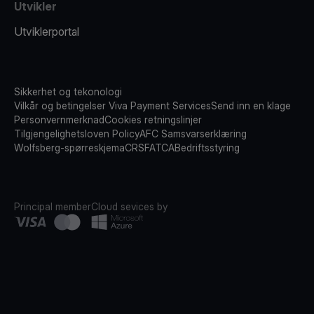
Utvikler
Utviklerportal
Sikkerhet og tekonologi
Vilkår og betingelser Viva Payment Services
Send inn en klage
Personvernmerknad
Cookies retningslinjer
Tilgjengelighetsloven Policy
AFC Samsvarserklæring
Wolfsberg-spørreskjema
CRS
FATCA
Bedriftsstyring
Principal member
Cloud sevices by