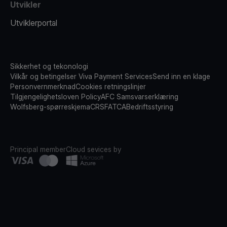
Utvikler
Utviklerportal
Sikkerhet og tekonologi
Vilkår og betingelser Viva Payment Services
Send inn en klage
Personvernmerknad
Cookies retningslinjer
Tilgjengelighetsloven Policy
AFC Samsvarserklæring
Wolfsberg-spørreskjema
CRS
FATCA
Bedriftsstyring
Principal member
Cloud sevices by