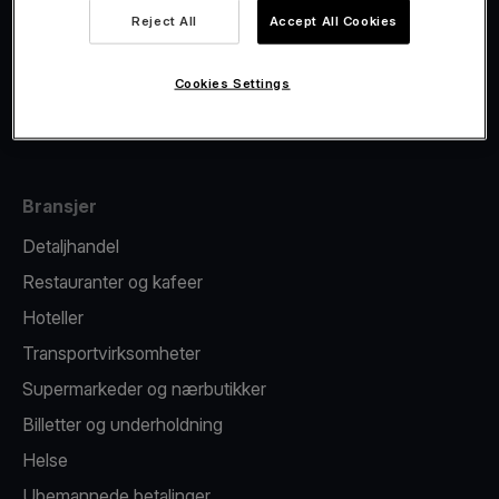
Viva.com Account
Reject All
Accept All Cookies
Fiskalisering
Kortutstedelse
Cookies Settings
Betalingsterminal på mobilen
Bransjer
Detaljhandel
Restauranter og kafeer
Hoteller
Transportvirksomheter
Supermarkeder og nærbutikker
Billetter og underholdning
Helse
Ubemannede betalinger