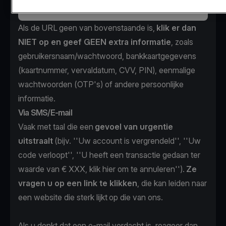
Als de URL geen van bovenstaande is,
klik er dan
NIET op en geef GEEN extra informatie
, zoals
gebruikersnaam/wachtwoord, bankkaartgegevens
(kaartnummer, vervaldatum, CVV, PIN), eenmalige
wachtwoorden (OTP's) of andere persoonlijke
informatie.
Via SMS/E-mail
Vaak met taal die een
gevoel van urgentie
uitstraalt
(bijv. ''Uw account is vergrendeld'', ''Uw
code verloopt'', ''U heeft een transactie gedaan ter
waarde van € XXX, klik hier om te annuleren'').
Ze
vragen u op een link te klikken
, die kan leiden naar
een website die sterk lijkt op die van ons.
Als u denkt dat een e-mail verdacht is, reageer dan