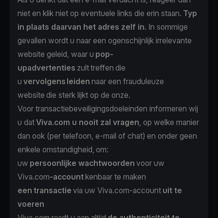
niet en klik niet op eventuele links die erin staan.
Typ
in plaats daarvan het adres zelf in
. In sommige
gevallen wordt u naar een ogenschijnlijk irrelevante
website geleid, waar u
pop-
upadvertenties
zult treffen die
u
vervolgens leiden
naar een frauduleuze
website die sterk lijkt op de onze.
Voor transactiebeveiligingsdoeleinden informeren wij
u dat
Viva.com u nooit zal vragen
, op welke manier
dan ook (per telefoon, e-mail of chat) en onder geen
enkele omstandigheid, om:
uw
persoonlijke wachtwoorden
voor uw
Viva.com
-account
kenbaar te maken
een
transactie
via uw Viva.com-account
uit te
voeren
Viva.com raadt u aan altijd
de authenticiteit te