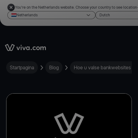
You're on the Netherlands website. Choose your country to see location
Netherlands
Dutch
Link to the homepage
Startpagina
Blog
Hoe u valse bankwebsites ku