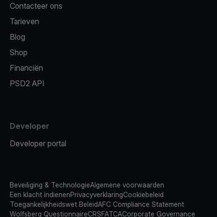
Contacteer ons
Tarieven
Blog
Shop
Financiën
PSD2 API
Developer
Developer portal
Beveiliging & Technologie
Algemene voorwaarden
Een klacht indienen
Privacyverklaring
Cookiebeleid
Toegankelijkheidswet Beleid
AFC Compliance Statement
Wolfsberg Questionnaire
CRS
FATCA
Corporate Governance