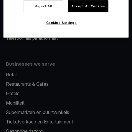
Viva.com Account
Reject All
Accept All Cookies
Merchant Advance
Fiscalisatie
Cookies Settings
Issuing
Telefoon als pinautomaat
Businesses we serve
Retail
Restaurants & Cafés
Hotels
Mobiliteit
Supermarkten en buurtwinkels
Ticketverkoop en Entertainment
Gezondheidszorg