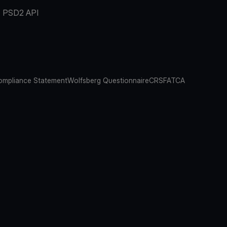
PSD2 API
mpliance Statement
Wolfsberg Questionnaire
CRS
FATCA