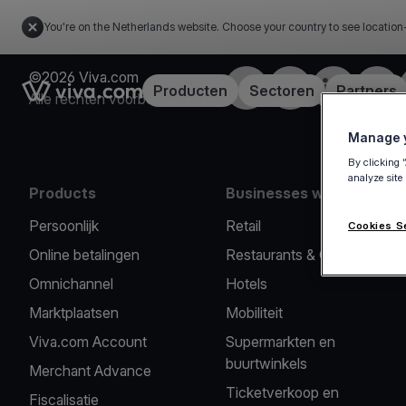
You're on the Netherlands website. Choose your country to see location
©2026 Viva.com
Facebook
Twitter
LinkedIn
Insta
Link to the homepage
Producten
Sectoren
Partners
Alle rechten voorbehouden
Manage y
By clicking 
analyze site
Products
Businesses we serve
Persoonlijk
Retail
Cookies S
Online betalingen
Restaurants & Cafés
Omnichannel
Hotels
Marktplaatsen
Mobiliteit
Viva.com Account
Supermarkten en
buurtwinkels
Merchant Advance
Ticketverkoop en
Fiscalisatie