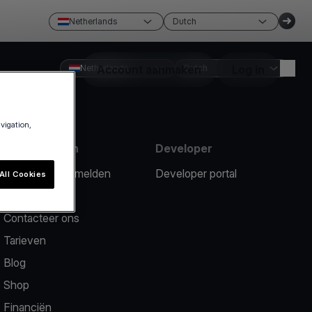
Netherlands
Dutch
Netherlands
Account aanmaken
Dutch
Log in
avigation,
Hulpmiddelen
Developer
Een probleem melden
Developer portal
All Cookies
Hulpcentrum
Contacteer ons
Tarieven
Blog
Shop
Financiën