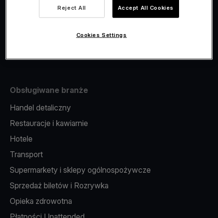
Viva.com Account
Reject All
Accept All Cookies
Fiskalizacja
Wydawanie kart
Cookies Settings
Terminal w telefonie
Obsługiwane branże
Handel detaliczny
Restauracje i kawiarnie
Hotele
Transport
Supermarkety i sklepy ogólnospożywcze
Sprzedaż biletów i Rozrywka
Opieka zdrowotna
Płatności Unattended