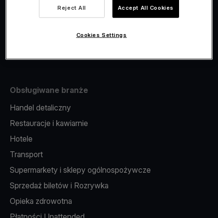
Viva.com Account
Reject All
Accept All Cookies
Fiskalizacja
Wydawanie kart
Cookies Settings
Terminal w telefonie
Obsługiwane branże
Handel detaliczny
Restauracje i kawiarnie
Hotele
Transport
Supermarkety i sklepy ogólnospożywcze
Sprzedaż biletów i Rozrywka
Opieka zdrowotna
Płatności Unattended