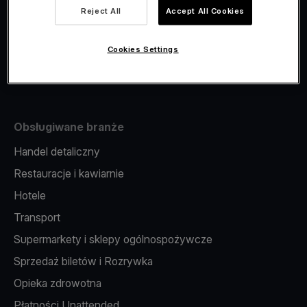
Viva.com Account
Reject All
Accept All Cookies
Fiskalizacja
Wydawanie kart
Cookies Settings
Terminal w telefonie
Obsługiwane branże
Handel detaliczny
Restauracje i kawiarnie
Hotele
Transport
Supermarkety i sklepy ogólnospożywcze
Sprzedaż biletów i Rozrywka
Opieka zdrowotna
Płatności Unattended