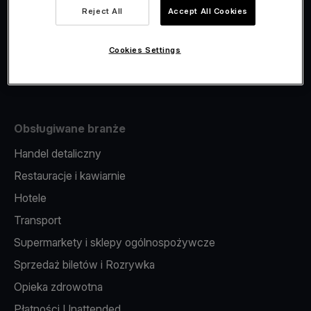
Viva.com Account
Reject All
Accept All Cookies
Fiskalizacja
Wydawanie kart
Cookies Settings
Terminal w telefonie
Obsługiwane branże
Handel detaliczny
Restauracje i kawiarnie
Hotele
Transport
Supermarkety i sklepy ogólnospożywcze
Sprzedaż biletów i Rozrywka
Opieka zdrowotna
Płatności Unattended