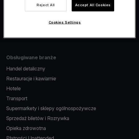
Viva.com Account
Reject All
Accept All Cookies
Fiskalizacja
Wydawanie kart
Cookies Settings
Terminal w telefonie
Obsługiwane branże
Handel detaliczny
Restauracje i kawiarnie
Hotele
Transport
Supermarkety i sklepy ogólnospożywcze
Sprzedaż biletów i Rozrywka
Opieka zdrowotna
Płatności Unattended