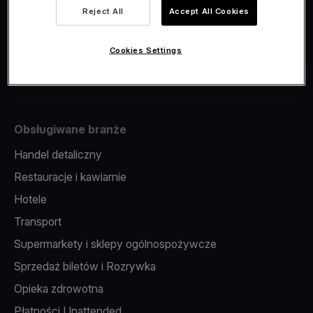
Viva.com Account
Reject All
Accept All Cookies
Fiskalizacja
Wydawanie kart
Cookies Settings
Terminal w telefonie
Obsługiwane branże
Handel detaliczny
Restauracje i kawiarnie
Hotele
Transport
Supermarkety i sklepy ogólnospożywcze
Sprzedaż biletów i Rozrywka
Opieka zdrowotna
Płatności Unattended