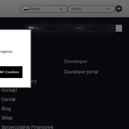
Poland
Polish
Poland
Utwórz konto
Polish
Zaloguj się
avigation,
Zasoby
Developer
Zgłoś problem
Developer portal
All Cookies
Centrum pomocy
Kontakt
Cennik
Blog
Sklep
Sprawozdania Finansowe