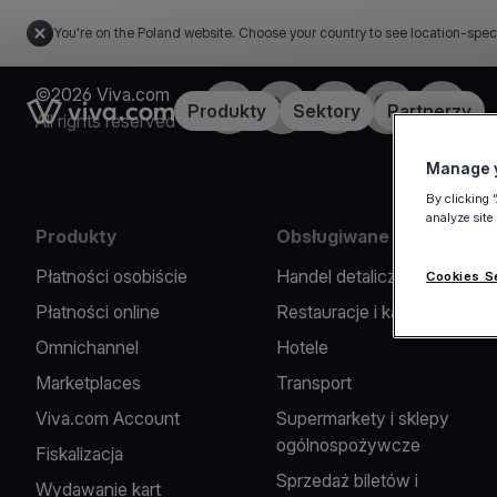
You're on the Poland website. Choose your country to see location-spec
©2026 Viva.com
Facebook
X
LinkedIn
Instagram
YouTub
Link to the homepage
Produkty
Sektory
Partnerzy
All rights reserved
Manage y
By clicking 
analyze site
Produkty
Obsługiwane branże
Płatności osobiście
Handel detaliczny
Cookies S
Płatności online
Restauracje i kawiarnie
Omnichannel
Hotele
Marketplaces
Transport
Viva.com Account
Supermarkety i sklepy
ogólnospożywcze
Fiskalizacja
Sprzedaż biletów i
Wydawanie kart