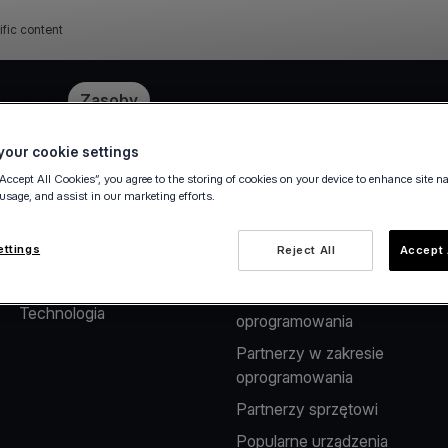
ific content
e
Cennik
Zasoby
our cookie settings
“Accept All Cookies”, you agree to the storing of cookies on your device to enhance site n
 usage, and assist in our marketing efforts.
O nas
Rozwiązania dla
Partnerów
Firma
ettings
Reject All
Accept 
Rozwiązania płatnicze dla
Kariera
dostawców
Technologia
oprogramowania
Partnerzy w zakresie
oprogramowania
Partnerzy sprzętowi
Popularne urządzenia