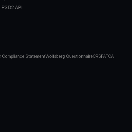
PSD2 API
 Compliance Statement
Wolfsberg Questionnaire
CRS
FATCA