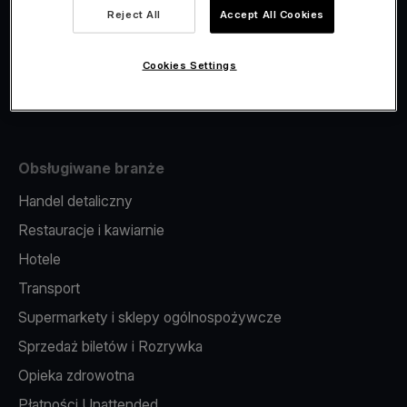
Viva.com Account
Reject All
Accept All Cookies
Fiskalizacja
Wydawanie kart
Cookies Settings
Terminal w telefonie
Obsługiwane branże
Handel detaliczny
Restauracje i kawiarnie
Hotele
Transport
Supermarkety i sklepy ogólnospożywcze
Sprzedaż biletów i Rozrywka
Opieka zdrowotna
Płatności Unattended