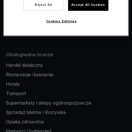
Viva.com Account
Reject All
Accept All Cookies
Fiskalizacja
Wydawanie kart
Cookies Settings
Terminal w telefonie
Obsługiwane branże
Handel detaliczny
Restauracje i kawiarnie
Hotele
Transport
Supermarkety i sklepy ogólnospożywcze
Sprzedaż biletów i Rozrywka
Opieka zdrowotna
Płatności Unattended