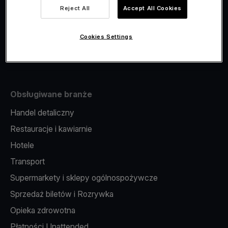
Viva.com Account
Reject All
Accept All Cookies
Fiskalizacja
Wydawanie kart
Cookies Settings
Terminal w telefonie
Obsługiwane branże
Handel detaliczny
Restauracje i kawiarnie
Hotele
Transport
Supermarkety i sklepy ogólnospożywcze
Sprzedaż biletów i Rozrywka
Opieka zdrowotna
Płatności Unattended