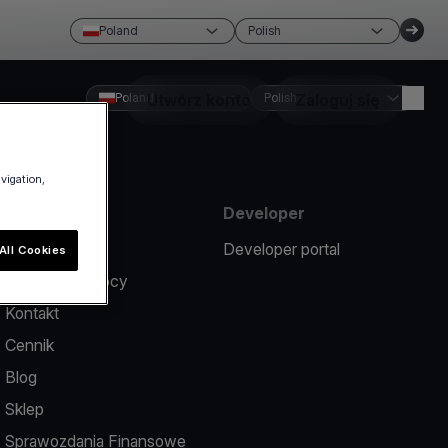
Poland
Polish
Poland
Utwórz konto
Polish
Zaloguj się
avigation,
Zasoby
Developer
Zgłoś problem
Developer portal
All Cookies
Centrum pomocy
Kontakt
Cennik
Blog
Sklep
Sprawozdania Finansowe