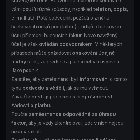
služeb/věřitele
. Podvodníci mohou ke kontaktu s
vámi použít různé způsoby, například
telefon, dopis,
e-mail
atd. Poté podvodník požádá o změnu
bankovních údajů pro platbu (tj. údajů o bankovním
účtu příjemce) budoucích faktur. Nově navržený
účet je však
ovládán podvodníkem
. V některých
případech může požadovat
opakování údajné
platby
s tím, že předchozí platba nebyla úspěšná.
Jako podnik
Zajistěte, aby zaměstnanci byli
informováni
o tomto
typu
podvodu a věděli
, jak se mu vyhnout.
Zaveďte
postup
pro ověřování
oprávněnosti
žádostí o platbu.
Poučte
zaměstnance odpovědné za úhradu
faktur
, aby je vždy zkontrolovali, zda v nich nejsou
nesrovnalosti.