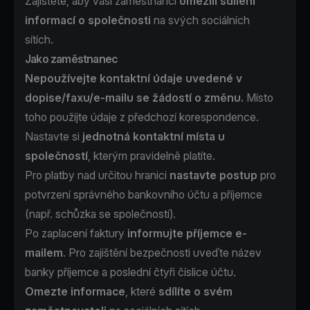
Zajistěte, aby vaši zaměstnanci
omezili sdílení
informací o společnosti
na svých sociálních
sítích.
Jako zaměstnanec
Nepoužívejte kontaktní údaje uvedené v
dopise/faxu/e-mailu se žádostí o změnu.
Místo
toho použijte údaje z předchozí korespondence.
Nastavte si
jednotná kontaktní místa u
společností
, kterým pravidelně platíte.
Pro platby nad určitou hranici
nastavte postup
pro
potvrzení správného bankovního účtu a příjemce
(např. schůzka se společností).
Po zaplacení faktury
informujte příjemce e-
mailem
. Pro zajištění bezpečnosti uveďte název
banky příjemce a poslední čtyři číslice účtu.
Omezte informace
,
které
sdílíte o svém