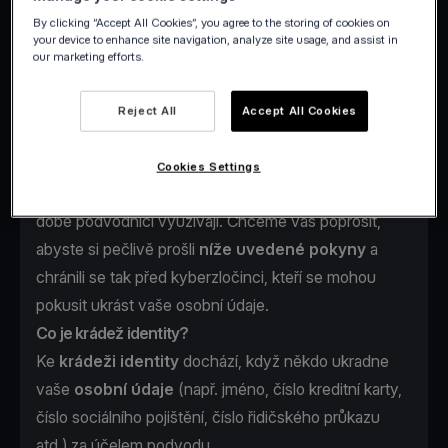
podvodníci využívají.
By clicking “Accept All Cookies”, you agree to the storing of cookies on
your device to enhance site navigation, analyze site usage, and assist in
our marketing efforts.
Reject All
Accept All Cookies
Ve Viva.com je
vaše bezpečnost
vždy naší nejvyšší
prioritou, a proto považujeme za nutné vás poučit o
Cookies Settings
nových typech
online podvodů
, které v současné
době podvodníci využívají. Chceme vás poprosit,
abyste si pečlivě prošli
níže uvedené pokyny
a
chránili se tak před kyberzločinci, kteří se mohou
pokusit ukrást vaše osobní údaje.
Co je krádež identity?
Ke
krádeži identity
dochází, když někdo ukradne
vaše
osobní údaje
(např. jméno, číslo kreditní karty,
číslo sociálního pojištění, číslo řidičského průkazu
atd.) za účelem podvodu.