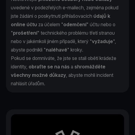
uvedené v podezřelých e-mailech, zejména pokud
jste žádáni o poskytnutí přihlašovacích
údajů k
online účtu
za účelem "
odemčení
" účtu nebo o
"
prošetření
" technického problému třetí stranou
nebo v jakémkoli jiném případě, který "
vyžaduje
",
abyste podnikli "
naléhavé
" kroky.
Pokud se domníváte, že jste se stali obětí krádeže
identity,
obraťte se na nás
a
shromážděte
všechny možné důkazy
, abyste mohli incident
nahlásit úřadům.