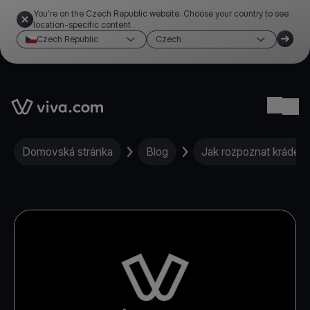
You're on the Czech Republic website. Choose your country to see
location-specific content
Czech Republic
Czech
Link to the homepage
Ope
Domovská stránka
Blog
Jak rozpoznat krádež i