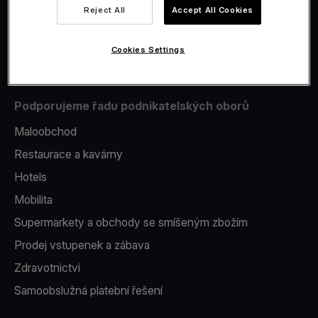
Reject All
Accept All Cookies
Issuing
Platební terminál v telefonu
Cookies Settings
Podporujeme řadu podnikatelských oborů
Maloobchod
Restaurace a kavárny
Hotels
Mobilita
Supermarkety a obchody se smíšeným zbožím
Prodej vstupenek a zábava
Zdravotnictví
Samoobslužná platební řešení