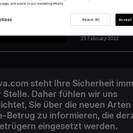
 usage, and assist in our marketing efforts.
ettings
Reject All
Accept 
23 February 2022
iva.com steht Ihre Sicherheit im
r Stelle. Daher fühlen wir uns
lichtet, Sie über die neuen Arten
e-Betrug zu informieren, die derz
etrügern eingesetzt werden.