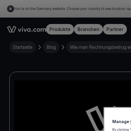
You're on the Germany website. Choose your country to see location-sp
Link to the homepage
Produkte
Branchen
Partner
Startseite
Blog
Wie man Rechnungsbetrug e
Manage y
By clicking 