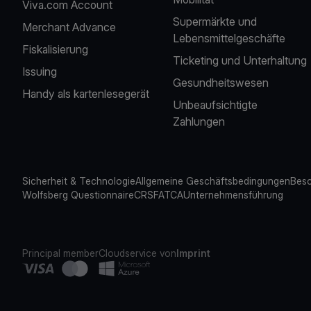
Viva.com Account
Supermärkte und
Merchant Advance
Lebensmittelgeschäfte
Fiskalisierung
Ticketing und Unterhaltung
Issuing
Gesundheitswesen
Handy als kartenlesegerät
Unbeaufsichtigte
Zahlungen
Sicherheit & Technologie
Allgemeine Geschäftsbedingungen
Besc
Wolfsberg Questionnaire
CRS
FATCA
Unternehmensführung
Principal member
Cloudservice von
Imprint