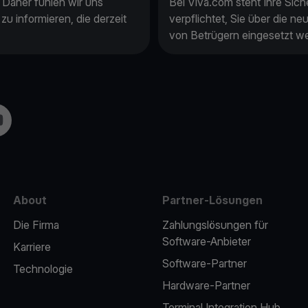
. Daher fühlen wir uns
Bei Viva.com steht Ihre Siche
zu informieren, die derzeit
verpflichtet, Sie über die ne
von Betrügern eingesetzt w
m
uTube
About
Partner-Lösungen
Die Firma
Zahlungslösungen für
Software-Anbieter
Karriere
Software-Partner
Technologie
Hardware-Partner
Terminal Integration Hub