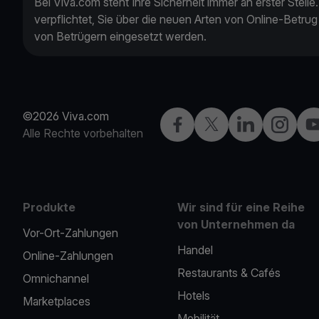
Bei Viva.com steht Ihre Sicherheit immer an erster Stelle
verpflichtet, Sie über die neuen Arten von Online-Betrug 
von Betrügern eingesetzt werden.
©2026 Viva.com
Facebook
X
LinkedIn
Instagra
Yo
Alle Rechte vorbehalten
Produkte
Wir sind für eine Reihe
von Unternehmen da
Vor-Ort-Zahlungen
Handel
Online-Zahlungen
Restaurants & Cafés
Omnichannel
Hotels
Marketplaces
Mobilität