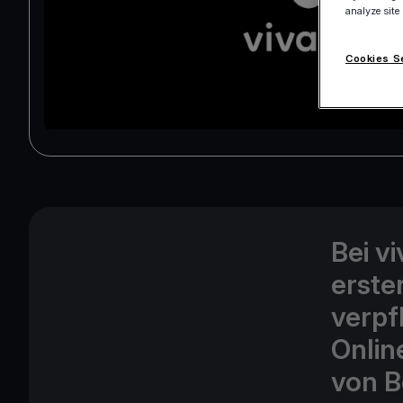
analyze site
Cookies S
Bei v
erste
verpf
Onlin
von B