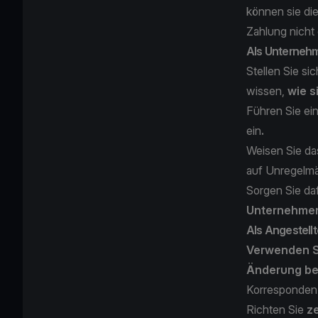
können sie di
Zahlung nicht 
Als Unterneh
Stellen Sie si
wissen,
wie s
Führen Sie ei
ein
.
Weisen Sie da
auf Unregelmä
Sorgen Sie daf
Unternehmen
Als Angestellt
Verwenden Si
Änderung be
Korresponde
Richten Sie
z