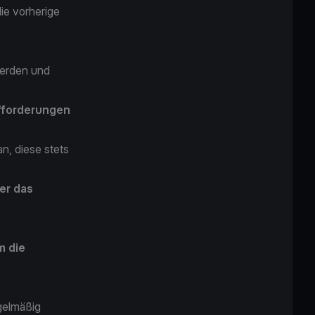
ie vorherige
rden und
ufforderungen
n, diese stets
er das
m die
egelmäßig