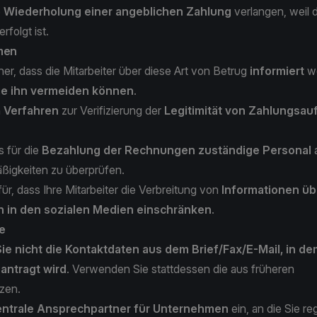
e
Wiederholung einer angeblichen Zahlung
verlangen, weil d
erfolgt ist.
men
cher, dass die Mitarbeiter über diese Art von Betrug
informiert
we
ie ihn vermeiden können
.
n
Verfahren
zur Verifizierung der
Legitimität von Zahlungsa
s für die
Bezahlung der Rechnungen zuständige Personal
a
ßigkeiten zu überprüfen.
ür, dass Ihre Mitarbeiter die Verbreitung von
Informationen üb
 in den sozialen Medien einschränken
.
e
e nicht die Kontaktdaten aus dem Brief/Fax/E-Mail, in de
antragt wird
. Verwenden Sie stattdessen die aus früheren
nzen.
entrale Ansprechpartner für Unternehmen
ein, an die Sie r