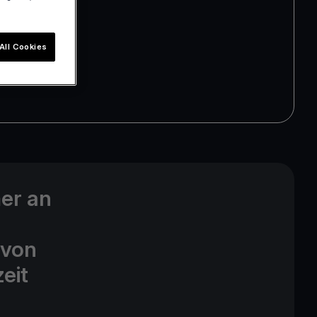
All Cookies
mer an
 von
eit