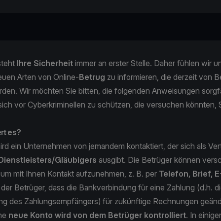
steht
Ihre Sicherheit
immer an erster Stelle. Daher fühlen wir un
neuen Arten von Online-
Betrug
zu informieren, die derzeit von 
rden. Wir möchten Sie bitten, die folgenden Anweisungen sorgfä
sich vor Cyberkriminellen zu schützen, die versuchen könnten, 
rt es?
ird ein Unternehmen von jemandem kontaktiert, der sich als Vert
Dienstleisters/Gläubigers
ausgibt. Die Betrüger können vers
um mit Ihnen Kontakt aufzunehmen, z. B. per
Telefon, Brief, E
der Betrüger, dass die Bankverbindung für eine Zahlung (d.h. d
g des Zahlungsempfängers) für zukünftige Rechnungen geände
ene
neue Konto wird von dem Betrüger kontrolliert
. In einige