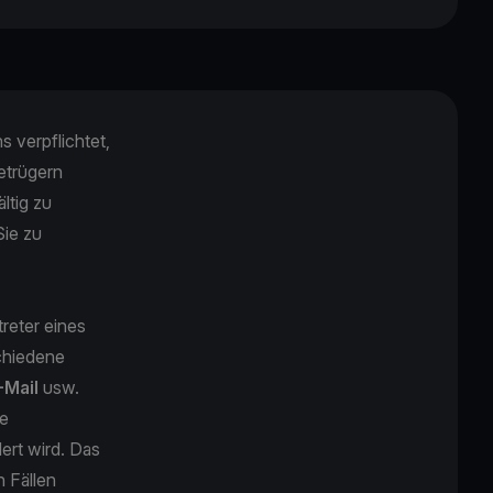
s verpflichtet,
Betrügern
ltig zu
Sie zu
reter eines
chiedene
-Mail
usw.
ie
rt wird. Das
n Fällen