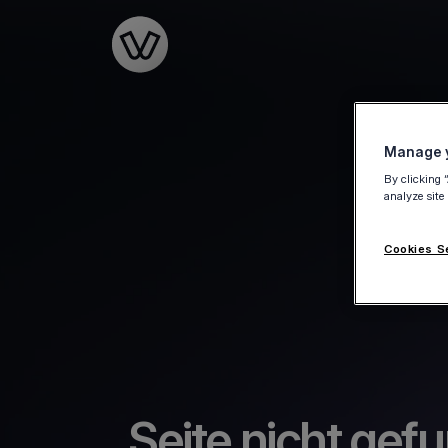
Go to the homepage
Manage y
By clicking 
analyze site
Cookies S
Seite nicht gef