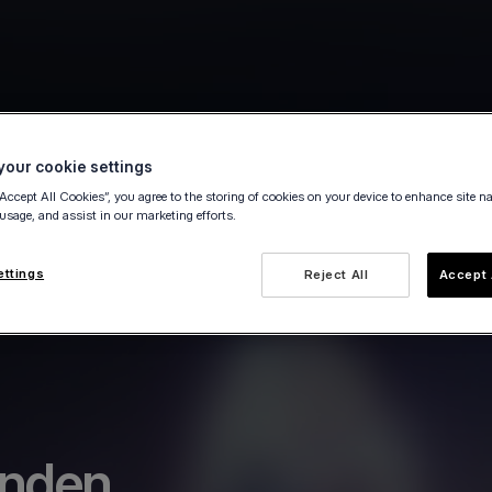
our cookie settings
“Accept All Cookies”, you agree to the storing of cookies on your device to enhance site n
 usage, and assist in our marketing efforts.
ettings
Reject All
Accept 
unden