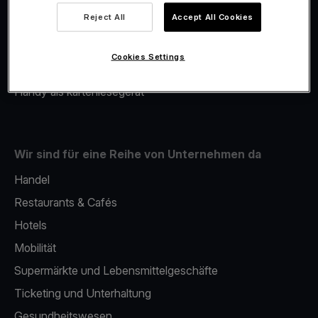
Viva.com Account
Reject All
Accept All Cookies
Merchant Advance
Fiskalisierung
Cookies Settings
Issuing
Handy als kartenlesegerät
Wir sind für eine Reihe von Unternehmen da
Handel
Restaurants & Cafés
Hotels
Mobilität
Supermärkte und Lebensmittelgeschäfte
Ticketing und Unterhaltung
Gesundheitswesen