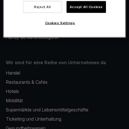
Viva.com Account
Reject All
Accept All Cookies
Merchant Advance
Fiskalisierung
Cookies Settings
Issuing
Handy als kartenlesegerät
Wir sind für eine Reihe von Unternehmen da
Handel
Restaurants & Cafés
Hotels
Mobilität
Supermärkte und Lebensmittelgeschäfte
Ticketing und Unterhaltung
Gesundheitswesen