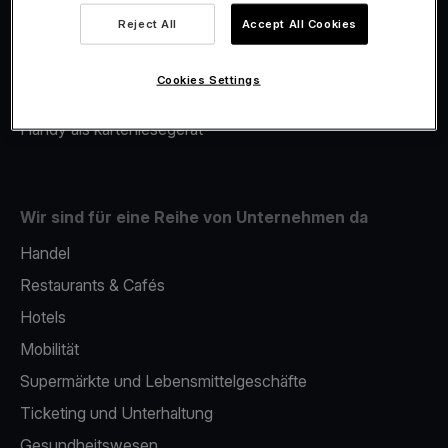
Viva.com Account
Reject All
Accept All Cookies
Merchant Advance
Fiskalisierung
Cookies Settings
Issuing
Handy als kartenlesegerät
Wir sind für eine Reihe von Unternehmen da
Handel
Restaurants & Cafés
Hotels
Mobilität
Supermärkte und Lebensmittelgeschäfte
Ticketing und Unterhaltung
Gesundheitswesen