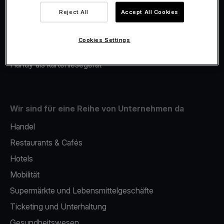
Viva.com Account
Reject All
Accept All Cookies
Merchant Advance
Fiskalisierung
Cookies Settings
Issuing
Handy als kartenlesegerät
Wir sind für eine Reihe von Unternehmen da
Handel
Restaurants & Cafés
Hotels
Mobilität
Supermärkte und Lebensmittelgeschäfte
Ticketing und Unterhaltung
Gesundheitswesen