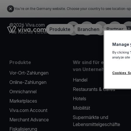
You're on the Germany website. Choose your country to see location-sp
©2026 Viva.com
Facebook
X
LinkedIn
Instagra
Yo
Link to the homepage
Produkte
Branchen
Partner
Alle Rechte vorbehalten
Manage y
By clicking 
analyze site
Produkte
Wir sind für eine Reihe
von Unternehmen da
Vor-Ort-Zahlungen
Cookies S
Handel
Online-Zahlungen
Restaurants & Cafés
Omnichannel
Hotels
Marketplaces
Mobilität
Viva.com Account
Supermärkte und
Merchant Advance
Lebensmittelgeschäfte
Fiskalisierung