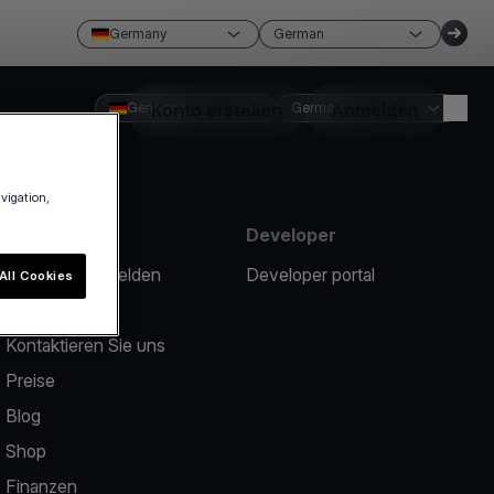
Germany
German
Germany
Konto erstellen
German
Anmelden
avigation,
Ressourcen
Developer
Ein Problem melden
Developer portal
All Cookies
Help Center
Kontaktieren Sie uns
Preise
Blog
Shop
Finanzen