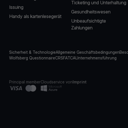
Ticketing und Unterhaltung
Issuing
Gesundheitswesen
Handy als kartenlesegerät
Unbeaufsichtigte
Zahlungen
Sicherheit & Technologie
Allgemeine Geschäftsbedingungen
Besc
Wolfsberg Questionnaire
CRS
FATCA
Unternehmensführung
Principal member
Cloudservice von
Imprint