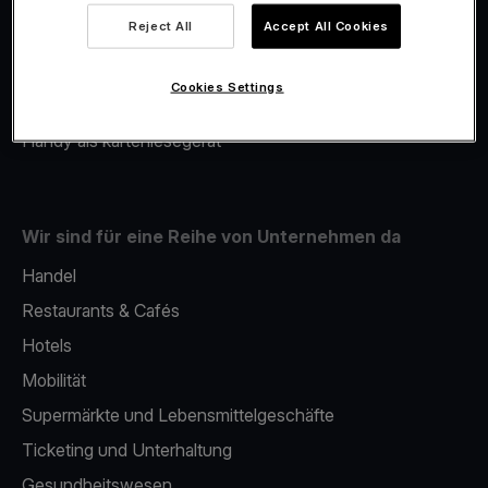
Viva.com Account
Reject All
Accept All Cookies
Merchant Advance
Fiskalisierung
Cookies Settings
Issuing
Handy als kartenlesegerät
Wir sind für eine Reihe von Unternehmen da
Handel
Restaurants & Cafés
Hotels
Mobilität
Supermärkte und Lebensmittelgeschäfte
Ticketing und Unterhaltung
Gesundheitswesen