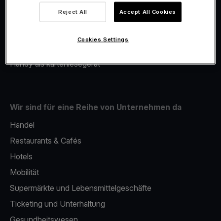
Viva.com Account
Reject All
Accept All Cookies
Merchant Advance
Fiskalisierung
Cookies Settings
Issuing
Handy als kartenlesegerät
Wir sind für eine Reihe von Unternehmen da
Handel
Restaurants & Cafés
Hotels
Mobilität
Supermärkte und Lebensmittelgeschäfte
Ticketing und Unterhaltung
Gesundheitswesen