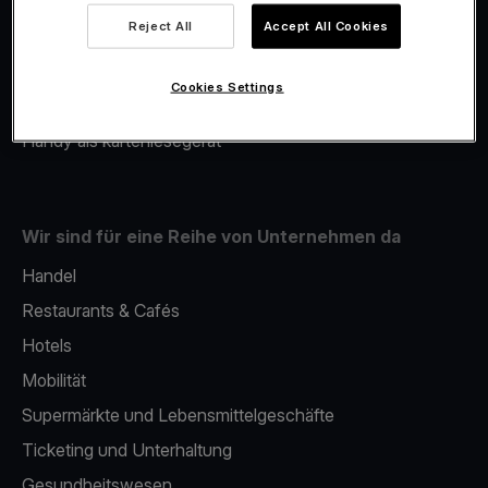
Viva.com Account
Reject All
Accept All Cookies
Merchant Advance
Fiskalisierung
Cookies Settings
Issuing
Handy als kartenlesegerät
Wir sind für eine Reihe von Unternehmen da
Handel
Restaurants & Cafés
Hotels
Mobilität
Supermärkte und Lebensmittelgeschäfte
Ticketing und Unterhaltung
Gesundheitswesen