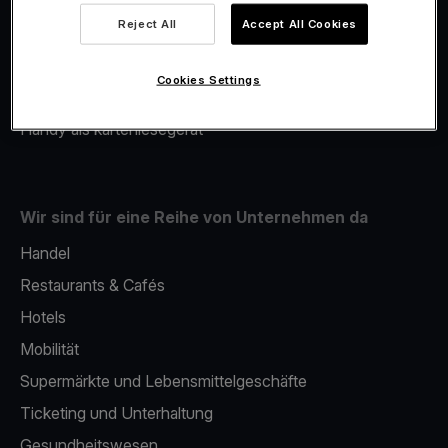
Viva.com Account
Reject All
Accept All Cookies
Merchant Advance
Fiskalisierung
Cookies Settings
Issuing
Handy als kartenlesegerät
Wir sind für eine Reihe von Unternehmen da
Handel
Restaurants & Cafés
Hotels
Mobilität
Supermärkte und Lebensmittelgeschäfte
Ticketing und Unterhaltung
Gesundheitswesen