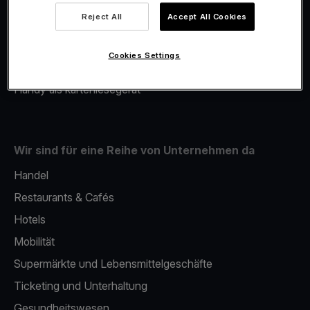
Viva.com Account
Reject All
Accept All Cookies
Merchant Advance
Fiskalisierung
Cookies Settings
Issuing
Handy als kartenlesegerät
Wir sind für eine Reihe von Unternehmen da
Handel
Restaurants & Cafés
Hotels
Mobilität
Supermärkte und Lebensmittelgeschäfte
Ticketing und Unterhaltung
Gesundheitswesen