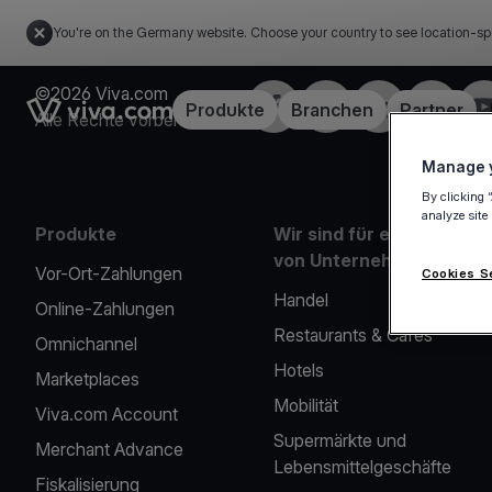
You're on the Germany website. Choose your country to see location-sp
©2026 Viva.com
Facebook
X
LinkedIn
Instagra
Yo
Link to the homepage
Produkte
Branchen
Partner
Alle Rechte vorbehalten
Manage y
By clicking 
analyze site
Produkte
Wir sind für eine Reihe
von Unternehmen da
Vor-Ort-Zahlungen
Cookies S
Handel
Online-Zahlungen
Restaurants & Cafés
Omnichannel
Hotels
Marketplaces
Mobilität
Viva.com Account
Supermärkte und
Merchant Advance
Lebensmittelgeschäfte
Fiskalisierung