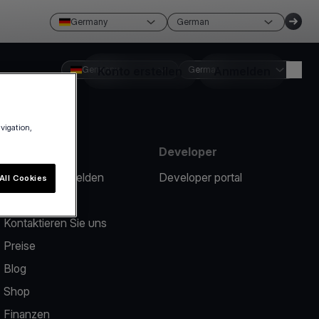
Germany
German
Germany
Konto erstellen
German
Anmelden
avigation,
Ressourcen
Developer
Ein Problem melden
Developer portal
All Cookies
Help Center
Kontaktieren Sie uns
Preise
Blog
Shop
Finanzen