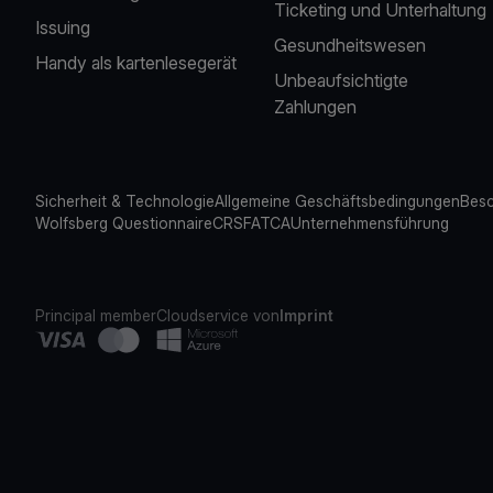
Ticketing und Unterhaltung
Issuing
Gesundheitswesen
Handy als kartenlesegerät
Unbeaufsichtigte
Zahlungen
Sicherheit & Technologie
Allgemeine Geschäftsbedingungen
Besc
Wolfsberg Questionnaire
CRS
FATCA
Unternehmensführung
Principal member
Cloudservice von
Imprint