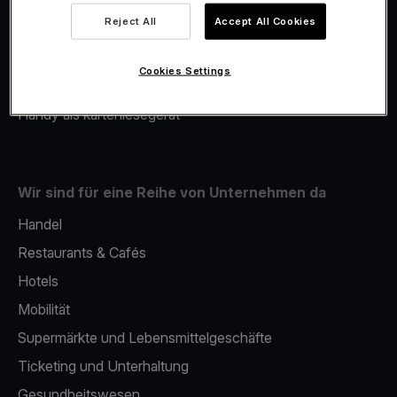
Viva.com Account
Reject All
Accept All Cookies
Merchant Advance
Fiskalisierung
Cookies Settings
Issuing
Handy als kartenlesegerät
Wir sind für eine Reihe von Unternehmen da
Handel
Restaurants & Cafés
Hotels
Mobilität
Supermärkte und Lebensmittelgeschäfte
Ticketing und Unterhaltung
Gesundheitswesen