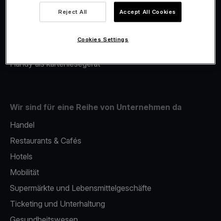
Viva.com Account
Reject All
Accept All Cookies
Merchant Advance
Fiskalisierung
Cookies Settings
Issuing
Handy als kartenlesegerät
Wir sind für eine Reihe von Unternehmen da
Handel
Restaurants & Cafés
Hotels
Mobilität
Supermärkte und Lebensmittelgeschäfte
Ticketing und Unterhaltung
Gesundheitswesen