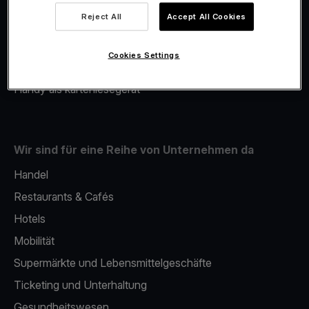
Viva.com Account
Reject All
Accept All Cookies
Merchant Advance
Fiskalisierung
Cookies Settings
Issuing
Handy als kartenlesegerät
Wir sind für eine Reihe von Unternehmen da
Handel
Restaurants & Cafés
Hotels
Mobilität
Supermärkte und Lebensmittelgeschäfte
Ticketing und Unterhaltung
Gesundheitswesen