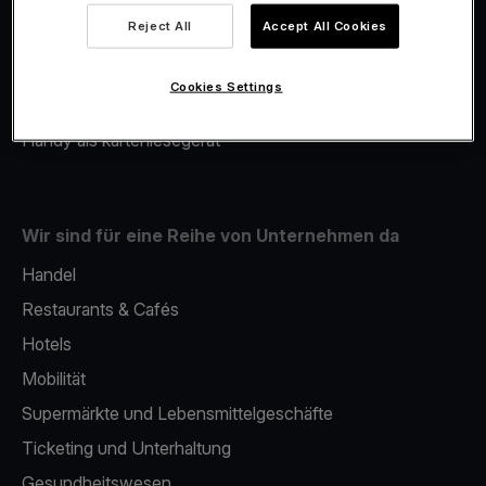
Viva.com Account
Reject All
Accept All Cookies
Merchant Advance
Fiskalisierung
Cookies Settings
Issuing
Handy als kartenlesegerät
Wir sind für eine Reihe von Unternehmen da
Handel
Restaurants & Cafés
Hotels
Mobilität
Supermärkte und Lebensmittelgeschäfte
Ticketing und Unterhaltung
Gesundheitswesen