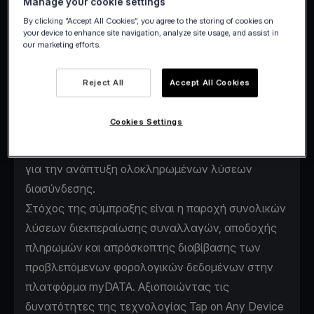
Manage your cookie settings
By clicking “Accept All Cookies”, you agree to the storing of cookies on
your device to enhance site navigation, analyze site usage, and assist in
our marketing efforts.
H Viva.com, o πρώτος acquirer στην Ευρώπη που
υποστηρίζει την αποδοχή πληρωμών σε
Reject All
Accept All Cookies
οποιαδήποτε συσκευή σε 24 χώρες, και η EPSILON
NET, ο μεγαλύτερος Όμιλος πληροφορικής στην
Cookies Settings
παροχή επιχειρηματικού λογισμικού για
επιχειρήσεις και επαγγελματίες, συνεργάζονται
για την ανάπτυξη ολοκληρωμένων λύσεων
διασύνδεσης.
Στόχος της σύμπραξης είναι η παροχή συνολικών
λύσεων διεκπεραίωσης συναλλαγών, αποδοχής
πληρωμών και απρόσκοπτης διαβίβασης των
προβλεπόμενων φορολογικών δεδομένων στην
πλατφόρμα myDATA. Αξιοποιώντας τις
δυνατότητες της τεχνολογίας Tap on Any Device