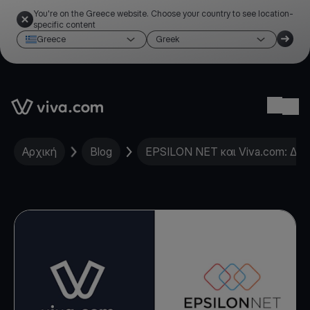
You're on the Greece website. Choose your country to see location-
specific content
Greece
Greek
Link to the homepage
Ope
Αρχική
Blog
EPSILON NET και Viva.com: Δι