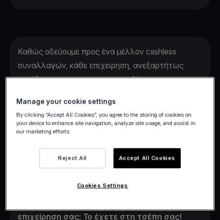
Καθώς οδεύουμε προς ένα μέλλον cashless
συναλλαγών, κάθε επιχείρηση, ανεξαρτήτως
μεγέθους, πρέπει να μπορεί
να δέχεται
πληρωμές με κάρτα
. Οι περισσότερες ακόμη
Manage your cookie settings
χρησιμοποιούν
παραδοσιακά τερματικά POS
,
By clicking “Accept All Cookies”, you agree to the storing of cookies on
παρά τα αρκετά ελαττώματά τους: Έχουν κόστος
your device to enhance site navigation, analyze site usage, and assist in
our marketing efforts.
απόκτησης, χρειάζεται χρόνος από την
παραλαβή και την εγκατάστασή τους, ενώ
Reject All
Accept All Cookies
απαιτείται σύνδεση Wi-Fi για να λειτουργήσουν.
Ευτυχώς, έχουμε μια εναλλακτική και καλύτερη
Cookies Settings
λύση.
1. Ψάχνετε το τέλειο μηχανάκι POS για την
επιχείρηση σας; Το έχετε στη τσέπη σας!