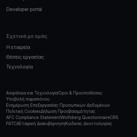
Developer portal
Σχετικά με εμάς
Η εταιρεία
Θέσεις εργασίας
Τεχνολογία
Ασφάλεια και Τεχνολογία
Όροι & Προϋποθέσεις
Υποβολή παραπόνου
Ενημέρωση Επεξεργασίας Προσωπικών Δεδομένων
Πολιτική Cookies
Δήλωση Προσβασιμότητας
AFC Compliance Statement
Wolfsberg Questionnaire
CRS
FATCA
Εταιρική Διακυβέρνηση
Κώδικας Δεοντολογίας