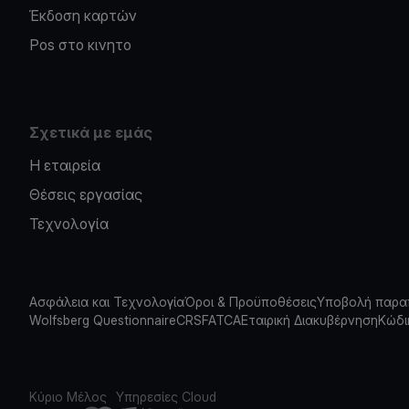
Έκδοση καρτών
Pos στο κινητο
Σχετικά με εμάς
Η εταιρεία
Θέσεις εργασίας
Τεχνολογία
Ασφάλεια και Τεχνολογία
Όροι & Προϋποθέσεις
Υποβολή παρα
Wolfsberg Questionnaire
CRS
FATCA
Εταιρική Διακυβέρνηση
Κώδι
Κύριο Μέλος
Υπηρεσίες Cloud