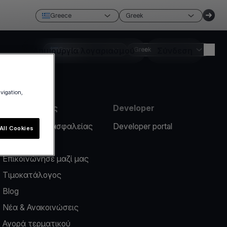
Greece
Greek
Δημιουργία λογαριασμού
Greece
Greek
Σύνδεση
avigation,
Πληροφορίες
Developer
Περιστατικό ασφαλείας
Developer portal
All Cookies
Help center
Επικοινώνησε μαζί μας
Τιμοκατάλογος
Blog
Νέα & Ανακοινώσεις
Αγορά τερματικού