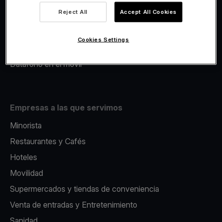
Viva.com Account
Reject All
Accept All Cookies
Avance Comercial
Fiscalidad
Cookies Settings
Emisión
Datáfono en el movil
Empresas a las que servimos
Minorista
Restaurantes y Cafés
Hoteles
Movilidad
Supermercados y tiendas de conveniencia
Venta de entradas y Entretenimiento
Sanidad