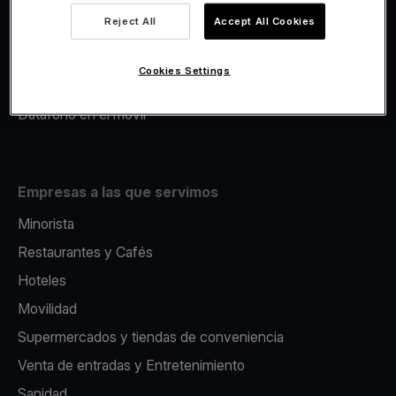
Viva.com Account
Reject All
Accept All Cookies
Avance Comercial
Fiscalidad
Cookies Settings
Emisión
Datáfono en el movil
Empresas a las que servimos
Minorista
Restaurantes y Cafés
Hoteles
Movilidad
Supermercados y tiendas de conveniencia
Venta de entradas y Entretenimiento
Sanidad